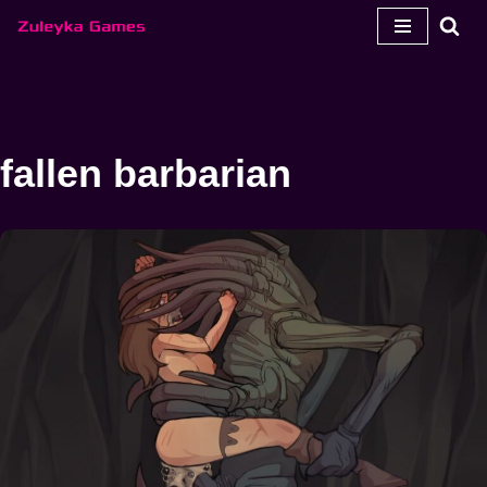
Salta
para
o
conteúdo
fallen barbarian