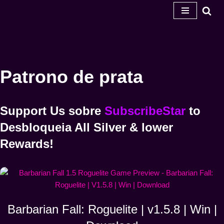
Salta
para
o
conteúdo
Patrono de prata
Support Us
sobre
SubscribeStar
to
Desbloqueia
All Silver & lower
Rewards!
Barbarian Fall: Roguelite | v1.5.8 | Win |