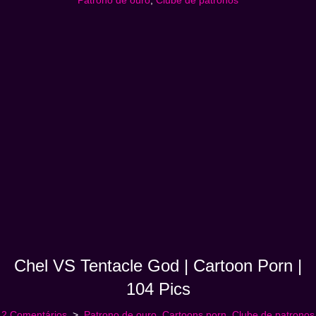
Patrono de ouro
,
Clube de patronos
Chel VS Tentacle God | Cartoon Porn |
104 Pics
2 Comentários
Patrono de ouro
,
Cartoons porn
,
Clube de patronos