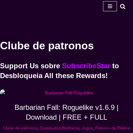
Salta
para
o
conteúdo
Clube de patronos
Support Us
sobre
SubscribeStar
to
Desbloqueia
All these Rewards!
Barbarian Fall: Roguelike v1.6.9 |
Download | FREE + FULL
Clube de patronos
,
Queda dos Bárbaros
,
Jogos
,
Patrono de Platina