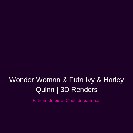
Wonder Woman & Futa Ivy & Harley
Quinn | 3D Renders
Patrono de ouro
,
Clube de patronos