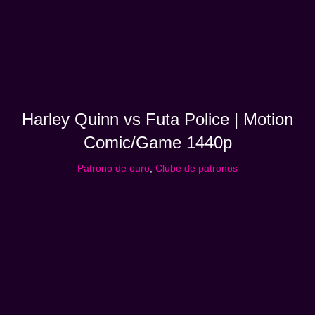
Harley Quinn vs Futa Police | Motion
Comic/Game 1440p
Patrono de ouro
,
Clube de patronos