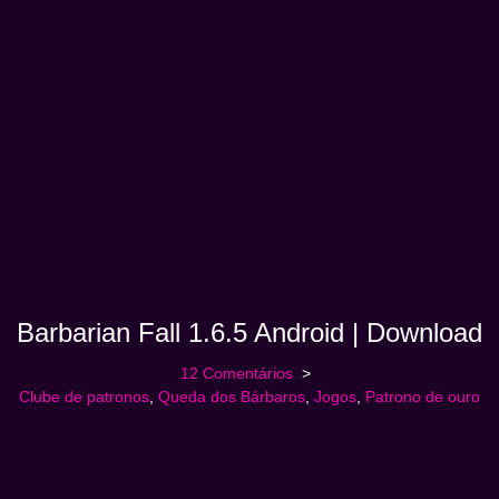
Barbarian Fall 1.6.5 Android | Download
12 Comentários
Clube de patronos
,
Queda dos Bárbaros
,
Jogos
,
Patrono de ouro