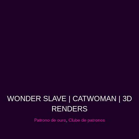
WONDER SLAVE | CATWOMAN | 3D
RENDERS
Patrono de ouro
,
Clube de patronos