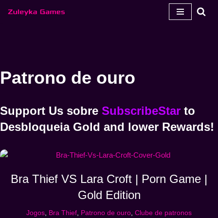
Salta
para
o
conteúdo
Patrono de ouro
Support Us
sobre
SubscribeStar
to
Desbloqueia
Gold and lower Rewards!
Bra Thief VS Lara Croft | Porn Game |
Gold Edition
Jogos
,
Bra Thief
,
Patrono de ouro
,
Clube de patronos