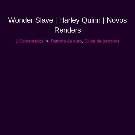
Wonder Slave | Harley Quinn | Novos
Renders
1 Comentários
Patrono de ouro
,
Clube de patronos