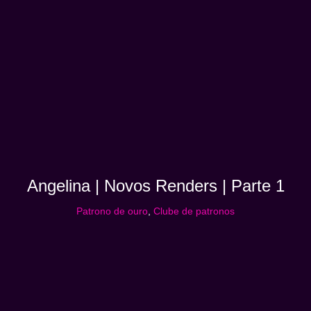
Angelina | Novos Renders | Parte 1
Patrono de ouro
,
Clube de patronos