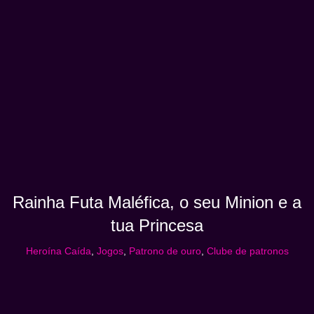
Rainha Futa Maléfica, o seu Minion e a
tua Princesa
Heroína Caída
,
Jogos
,
Patrono de ouro
,
Clube de patronos