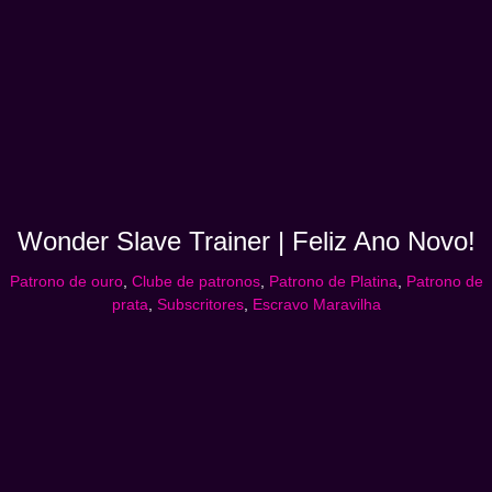
Wonder Slave Trainer | Feliz Ano Novo!
Patrono de ouro
,
Clube de patronos
,
Patrono de Platina
,
Patrono de
prata
,
Subscritores
,
Escravo Maravilha