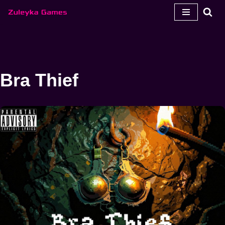
Salta
para
o
conteúdo
Bra Thief