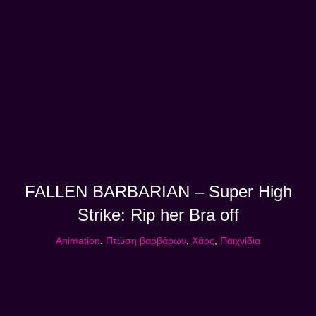
FALLEN BARBARIAN – Super High
Strike: Rip her Bra off
Animation
,
Πτώση βαρβάρων
,
Χάος
,
Παιχνίδια