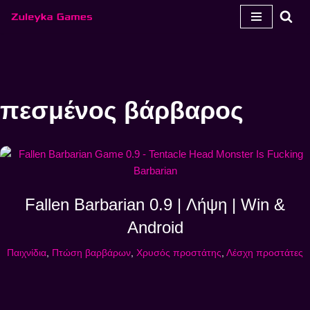
Μεταπηδήστε
στο
περιεχόμενο
πεσμένος βάρβαρος
Fallen Barbarian 0.9 | Λήψη | Win &
Android
Παιχνίδια
,
Πτώση βαρβάρων
,
Χρυσός προστάτης
,
Λέσχη προστάτες