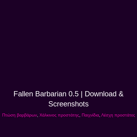
Fallen Barbarian 0.5 | Download &
Screenshots
Πτώση βαρβάρων
,
Χάλκινος προστάτης
,
Παιχνίδια
,
Λέσχη προστάτες