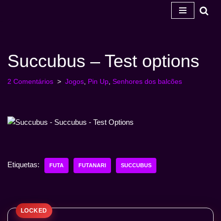
Salta
para
o
Succubus – Test options
conteúdo
2 Comentários
Jogos
,
Pin Up
,
Senhores dos balcões
Etiquetas:
FUTA
FUTANARI
SUCCUBUS