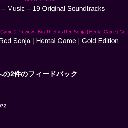
 – Music – 19 Original Soundtracks
Red Sonja | Hentai Game | Gold Edition
ions」への2件のフィードバック
072