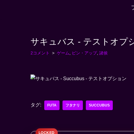
コ
ン
テ
サキュバス - テストオプ
ン
ツ
2コメント
ゲーム
,
ピン・アップ
,
諸侯
へ
ス
キ
ッ
プ
す
タグ:
る
FUTA
フタナリ
SUCCUBUS