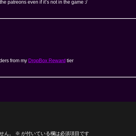
he patreons even if it’s not in the game :/
nders from my
DropBox Reward
tier
せん。
※
が付いている欄は必須項目です