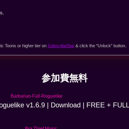
s.
ic Toons or higher tier on
SubscribeStar
& click the “Unlock” button.
参加費無料
Roguelike v1.6.9 | Download | FREE + FUL