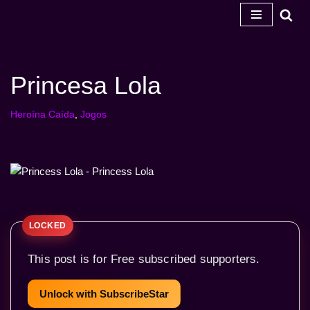
Salta
para
o
Princesa Lola
conteúdo
Heroína Caída
,
Jogos
This post is for Free subscribed supporters.
Unlock with SubscribeStar