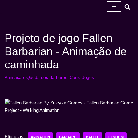
Salta
para
o
Projeto de jogo Fallen
conteúdo
Barbarian - Animação de
caminhada
Animação
,
Queda dos Bárbaros
,
Caos
,
Jogos
Etiquetas:
ANIMATION
BÁRBARO
BATTLE
FEMDOM