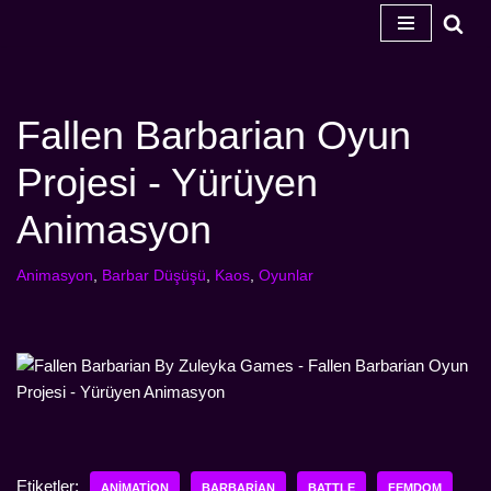
İçeriğe
geç
Fallen Barbarian Oyun
Projesi - Yürüyen
Animasyon
Animasyon
,
Barbar Düşüşü
,
Kaos
,
Oyunlar
Etiketler:
ANIMATION
BARBARIAN
BATTLE
FEMDOM