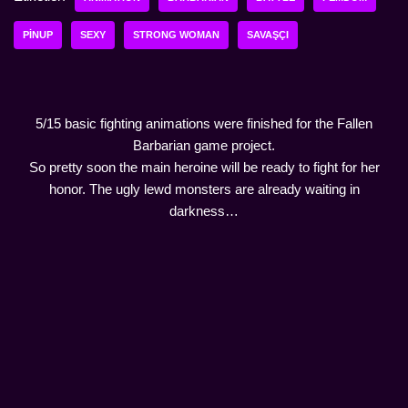
PINUP
SEXY
STRONG WOMAN
SAVAŞÇI
5/15 basic fighting animations were finished for the Fallen
Barbarian game project.
So pretty soon the main heroine will be ready to fight for her
honor. The ugly lewd monsters are already waiting in
darkness…