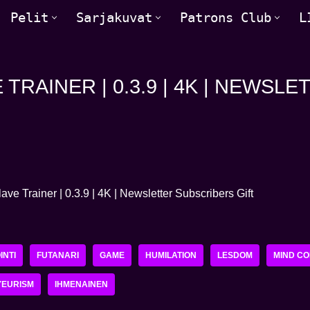
Pelit
Sarjakuvat
Patrons Club
L
 TRAINER | 0.3.9 | 4K | NEWS
INTI
FUTANARI
GAME
HUMILATION
LESDOM
MIND C
YEURISM
IHMENAINEN