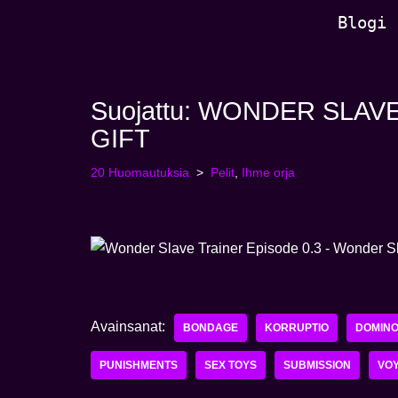
Blogi
Siirry
sisältöön
Suojattu: WONDER SLAVE
GIFT
20 Huomautuksia
Pelit
,
Ihme orja
Avainsanat:
BONDAGE
KORRUPTIO
DOMINO
PUNISHMENTS
SEX TOYS
SUBMISSION
VO