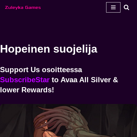
Siirry
sisältöön
Hopeinen suojelija
Support Us
osoitteessa
SubscribeStar
to
Avaa
All Silver &
lower Rewards!