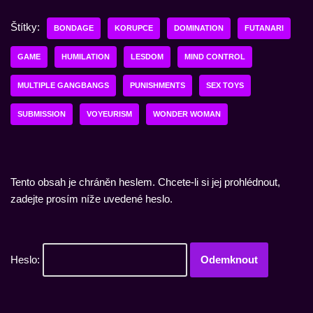
Štítky:
BONDAGE
KORUPCE
DOMINATION
FUTANARI
GAME
HUMILATION
LESDOM
MIND CONTROL
MULTIPLE GANGBANGS
PUNISHMENTS
SEX TOYS
SUBMISSION
VOYEURISM
WONDER WOMAN
Tento obsah je chráněn heslem. Chcete-li si jej prohlédnout,
zadejte prosím níže uvedené heslo.
Heslo: