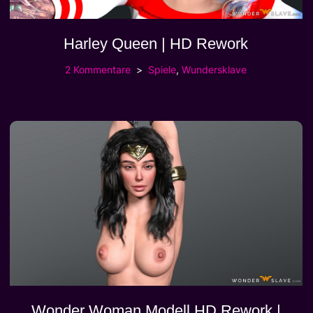
Harley Queen | HD Rework
2 Kommentare
Spiele
,
Wundersklave
Wonder Woman Modell HD Rework |