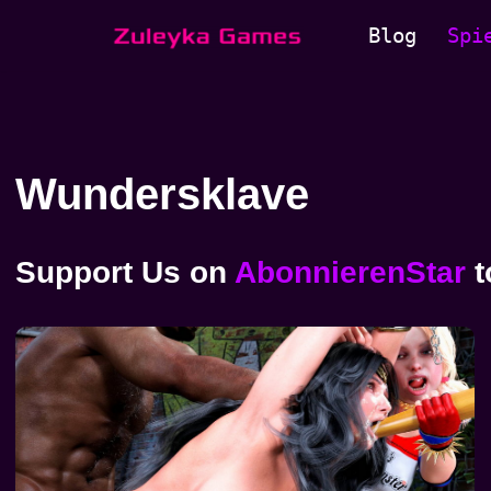
Blog
Spi
Zum
Inhalt
springen
Wundersklave
Support Us
on
AbonnierenStar
t