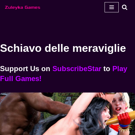
Vai
al
contenuto
Schiavo delle meraviglie
Support Us
on
SubscribeStar
to
Play
Full Games!