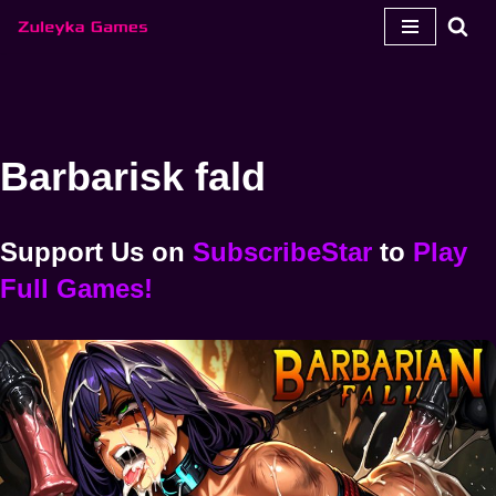
Spring
til
indhold
Barbarisk fald
Support Us
on
SubscribeStar
to
Play
Full Games!