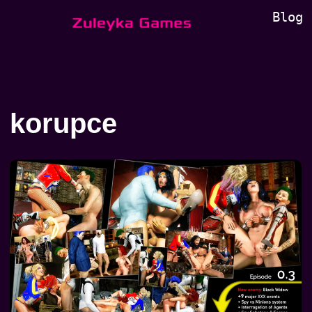
Blog
Přeskočit
na
obsah
korupce