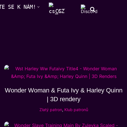
TE SE K NÁM!
CS
Wonder Woman & Futa Ivy & Harley Quinn
| 3D rendery
Zlatý patron
,
Klub patronů