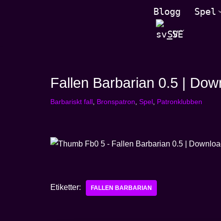
Blogg
Spel
Hoppa
SV
till
innehåll
Fallen Barbarian 0.5 | Do
Barbariskt fall
,
Bronspatron
,
Spel
,
Patronklubben
Etiketter:
FALLEN BARBARIAN