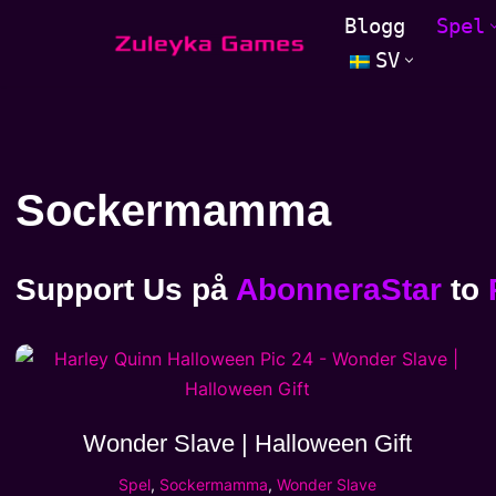
Blogg
Spel
SV
Hoppa
till
innehåll
Sockermamma
Support Us
på
AbonneraStar
to
Wonder Slave | Halloween Gift
Spel
,
Sockermamma
,
Wonder Slave