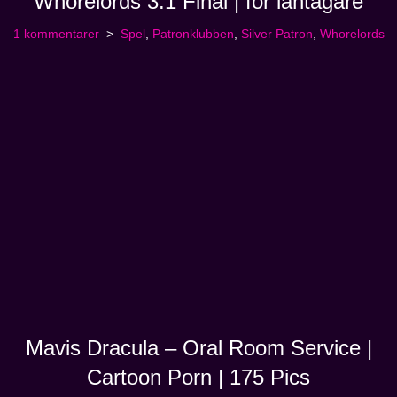
Whorelords 3.1 Final | för låntagare
1 kommentarer
Spel
,
Patronklubben
,
Silver Patron
,
Whorelords
Mavis Dracula – Oral Room Service |
Cartoon Porn | 175 Pics