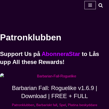
Hoppa
till
innehåll
Patronklubben
Support Us
på
AbonneraStar
to
Lås
upp
All these Rewards!
Barbarian Fall: Roguelike v1.6.9 |
Download | FREE + FULL
Patronklubben
,
Barbariskt fall
,
Spel
,
Platina beskyddare