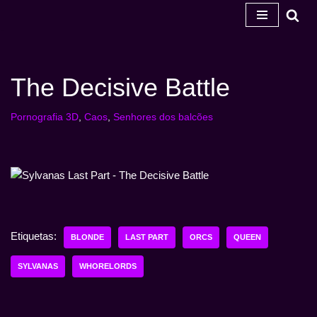
Salta
para
o
The Decisive Battle
conteúdo
Pornografia 3D
,
Caos
,
Senhores dos balcões
Etiquetas:
BLONDE
LAST PART
ORCS
QUEEN
SYLVANAS
WHORELORDS