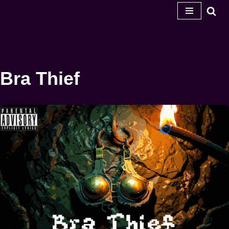
콘
텐
츠
로
Bra Thief
건
너
뛰
기