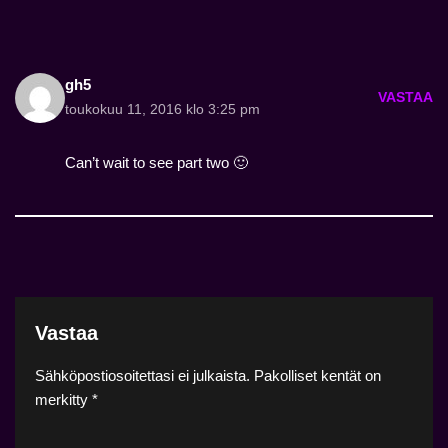
gh5
VASTAA
toukokuu 11, 2016 klo 3:25 pm
Can’t wait to see part two 🙂
Vastaa
Sähköpostiosoitettasi ei julkaista.
Pakolliset kentät on
merkitty
*