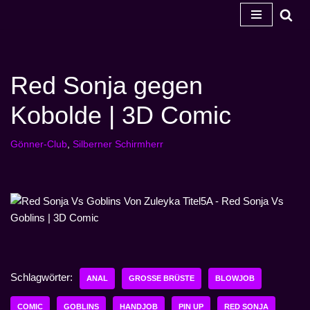
Zum
Inhalt
springen
Red Sonja gegen
Kobolde | 3D Comic
Gönner-Club
,
Silberner Schirmherr
Schlagwörter:
ANAL
GROSSE BRÜSTE
BLOWJOB
COMIC
GOBLINS
HANDJOB
PIN UP
RED SONJA