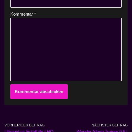
Kommentar
*
VORHERIGER BEITRAG
NÄCHSTER BEITRAG
Ultragirl vs FutaKitty | HQ
Wonder Slave Trainer 0.6 |