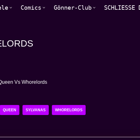
ele
Comics
Gönner-Club
SCHLIESSE 
RELORDS
QUEEN
SYLVANAS
WHORELORDS