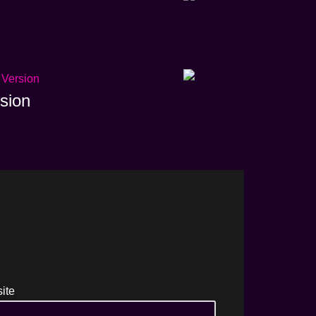
sion
ite