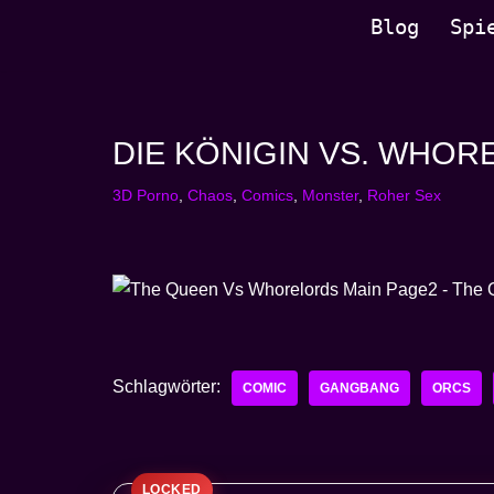
Blog
Spi
Zum
Inhalt
springen
DIE KÖNIGIN VS. WHO
3D Porno
,
Chaos
,
Comics
,
Monster
,
Roher Sex
Schlagwörter:
COMIC
GANGBANG
ORCS