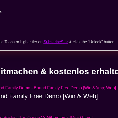
s.
ic Toons or higher tier on
SubscribeStar
& click the “Unlock” button.
itmachen & kostenlos erhalt
nd Family Free Demo [Win & Web]