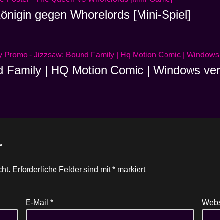
önigin gegen Whorelords [Mini-Spiel]
d Family | HQ Motion Comic | Windows ver
r
cht.
Erforderliche Felder sind mit
*
markiert
E-Mail
*
Webs