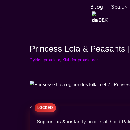
Blog
Spil
Spring
DA
til
indhold
Princess Lola & Peasants |
Gylden protektor
,
Klub for protektorer
Support us & instantly unlock all Gold Pat