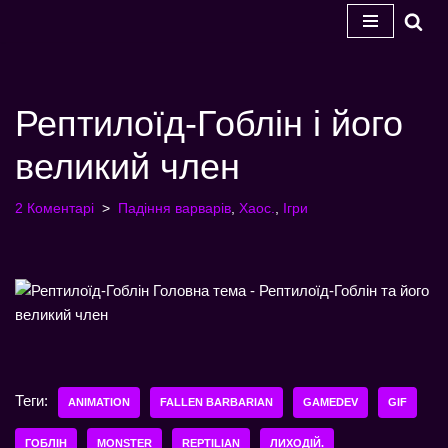
Перейти
до
змісту
Рептилоїд-Гоблін і його
великий член
2 Коментарі
Падіння варварів
,
Хаос.
,
Ігри
Теги:
ANIMATION
FALLEN BARBARIAN
GAMEDEV
GIF
ГОБЛІН
MONSTER
REPTILIAN
ЛИХОДІЙ.