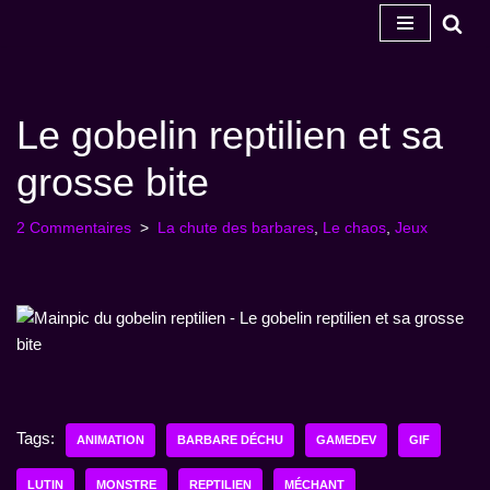
Skip
to
content
Le gobelin reptilien et sa
grosse bite
2 Commentaires
La chute des barbares
,
Le chaos
,
Jeux
Tags:
ANIMATION
BARBARE DÉCHU
GAMEDEV
GIF
LUTIN
MONSTRE
REPTILIEN
MÉCHANT