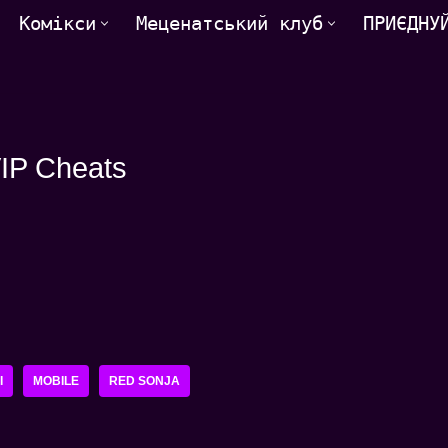
Комікси
Меценатський клуб
ПРИЄДНУ
VIP Cheats
I
MOBILE
RED SONJA