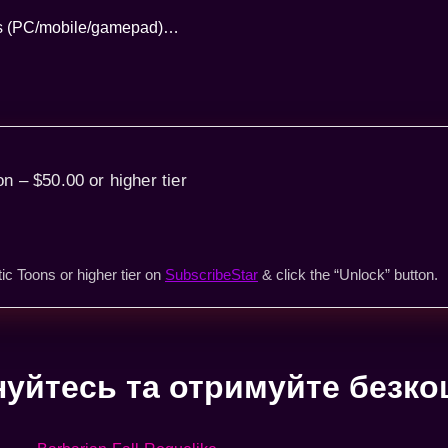
ats (PC/mobile/gamepad)…
on – $50.00 or higher tier
ic Toons or higher tier on
SubscribeStar
& click the “Unlock” button.
уйтесь та отримуйте безк