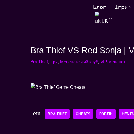
Блог
Ігри
Перейти
UK
до
змісту
Bra Thief VS Red Sonja | 
Bra Thief
,
Ігри
,
Меценатський клуб
,
VIP-меценат
Теги:
BRA THIEF
CHEATS
ГОБЛІН
HENTA