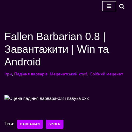
Перейти
до
змісту
Fallen Barbarian 0.8 |
Завантажити | Win та
Android
Ігри
,
Падіння варварів
,
Меценатський клуб
,
Срібний меценат
Теги:
BARBARIAN
SPIDER