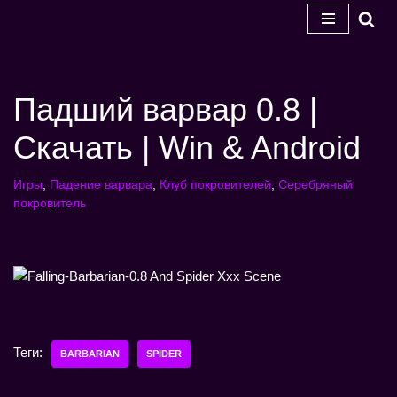
Перейти
к
содержанию
Падший варвар 0.8 |
Скачать | Win & Android
Игры
,
Падение варвара
,
Клуб покровителей
,
Серебряный
покровитель
Теги:
BARBARIAN
SPIDER