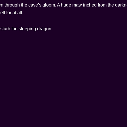
n through the cave’s gloom. A huge maw inched from the darkne
l for at all.
isturb the sleeping dragon.