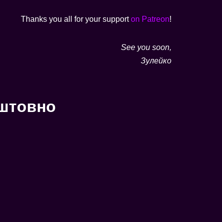
Thanks you all for your support
on Patreon
!
See you soon,
Зулейко
оштовно