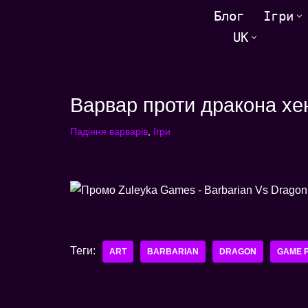
Блог
Ігри
UK
Перейти
до
змісту
Варвар проти дракона хент
Падіння варварів
,
Ігри
Теги:
ART
BARBARIAN
DRAGON
GAME 