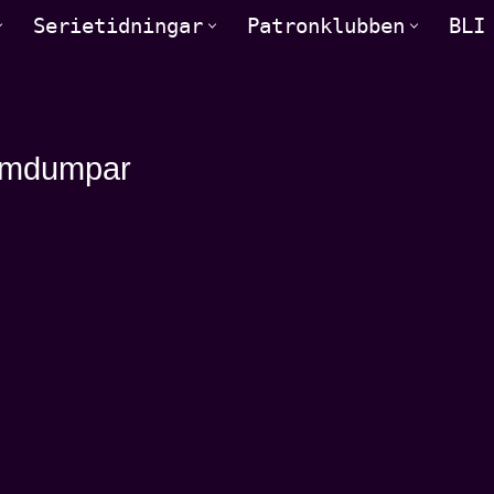
Serietidningar
Patronklubben
BLI
ärmdumpar