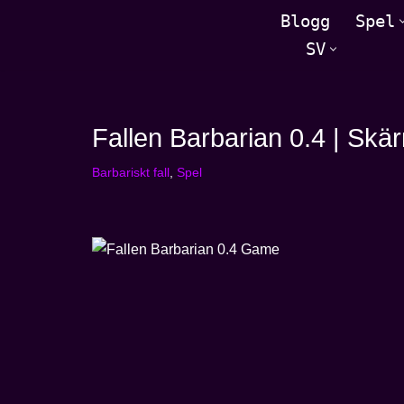
Blogg
Spel
SV
Hoppa
till
innehåll
Fallen Barbarian 0.4 | Sk
Barbariskt fall
,
Spel