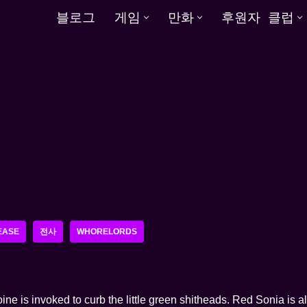
블로그
게임
만화
후원자 클럽
EASE
전사
WHORELORDS
ne is invoked to curb the little green shitheads. Red Sonia is a