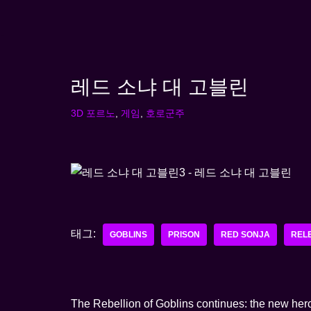
콘
텐
츠
레드 소냐 대 고블린
로
건
3D 포르노
,
게임
,
호로군주
너
뛰
기
태그:
GOBLINS
PRISON
RED SONJA
REL
The Rebellion of Goblins continues: the new heroi