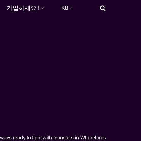
가입하세요!
KO
lways ready to fight with monsters in Whorelords