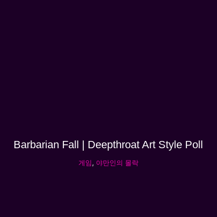
Barbarian Fall | Deepthroat Art Style Poll
게임
,
야만인의 몰락