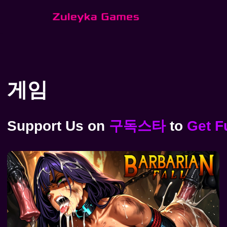
콘
텐
츠
로
건
게임
너
뛰
Support Us
on
구독스타
to
Get F
기