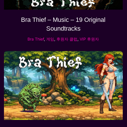
Bra Thief – Music – 19 Original
Soundtracks
Bra Thief
,
게임
,
후원자 클럽
,
VIP 후원자