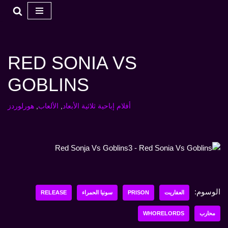
تخطي
إلى
المحتوى
RED SONIA VS
GOBLINS
أفلام إباحية ثلاثية الأبعاد
,
الألعاب
,
هورلوردز
الوسوم:
العفاريت
PRISON
سونيا الحمراء
RELEASE
محارب
WHORELORDS