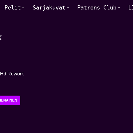
Pelit
Sarjakuvat
Patrons Club
L
k
MENAINEN