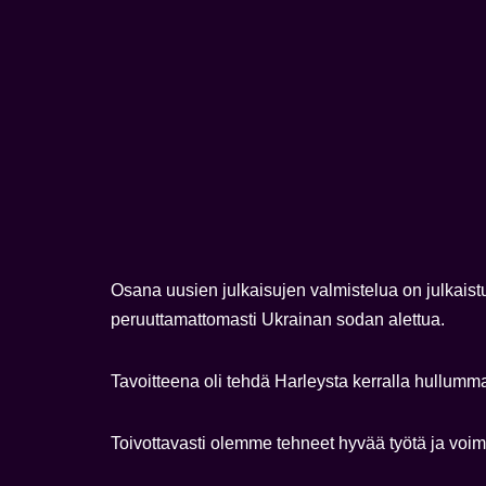
Osana uusien julkaisujen valmistelua on julkais
peruuttamattomasti Ukrainan sodan alettua.
Tavoitteena oli tehdä Harleysta kerralla hullu
Toivottavasti olemme tehneet hyvää työtä ja voimme