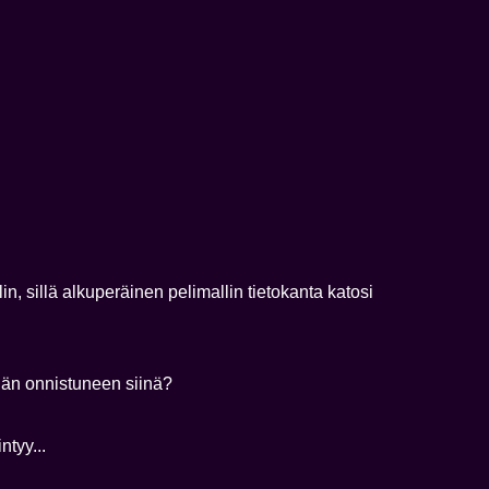
, sillä alkuperäinen pelimallin tietokanta katosi
dän onnistuneen siinä?
ntyy...