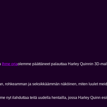
tu
Ihme orja
olemme päättäneet palauttaa Harley Quinnin 3D-mallin
mman, rohkeamman ja seksikkäämmän näköinen, miten luulet mei
 nyt ilahduttaa teitä uudella hentailla, jossa Harley Quinn esii