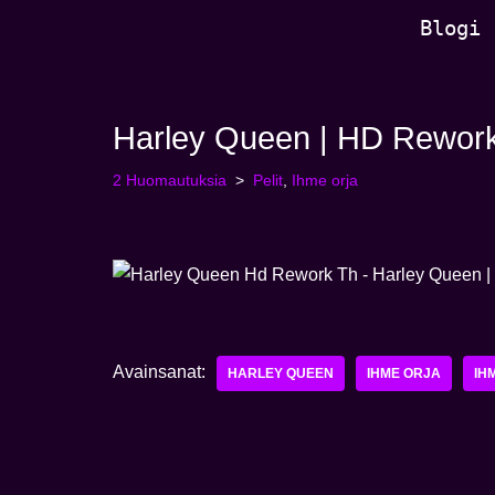
Blogi
Siirry
sisältöön
Harley Queen | HD Rewor
2 Huomautuksia
Pelit
,
Ihme orja
Avainsanat:
HARLEY QUEEN
IHME ORJA
IH