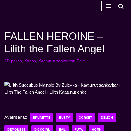
Siirry
sisältöön
FALLEN HEROINE –
Lilith the Fallen Angel
3D-porno
,
Kaaos
,
Kaatunut sankaritar
,
Pelit
Avainsanat:
BRUNETTE
BUSTY
CORSET
DEMON
DEMONESS
DICKGIRL
EVIL
FUTA
HORN