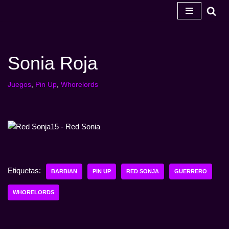
Ir
al
contenido
Sonia Roja
Juegos
,
Pin Up
,
Whorelords
Etiquetas:
BARBIAN
PIN UP
RED SONJA
GUERRERO
WHORELORDS