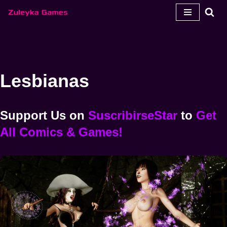
Ir
al
contenido
Lesbianas
Support Us
on
SuscribirseStar
to
Get
All Comics & Games!