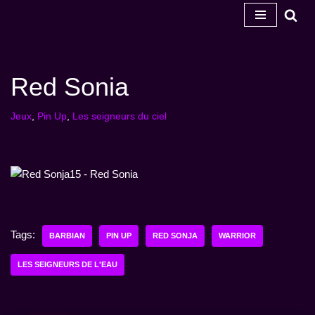
Skip
to
content
Red Sonia
Jeux
,
Pin Up
,
Les seigneurs du ciel
Tags:
BARBIAN
PIN UP
RED SONJA
WARRIOR
LES SEIGNEURS DE L'EAU