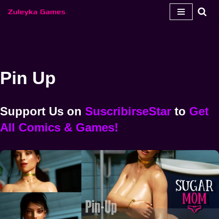
Ir
al
contenido
Pin Up
Support Us
on
SuscribirseStar
to
Get
All Comics & Games!