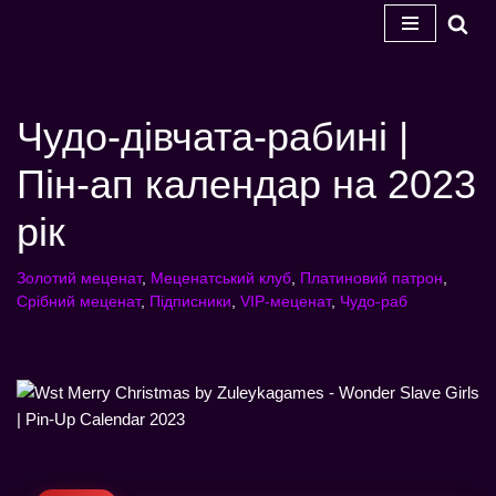
Перейти
до
змісту
Чудо-дівчата-рабині |
Пін-ап календар на 2023
рік
Золотий меценат
,
Меценатський клуб
,
Платиновий патрон
,
Срібний меценат
,
Підписники
,
VIP-меценат
,
Чудо-раб