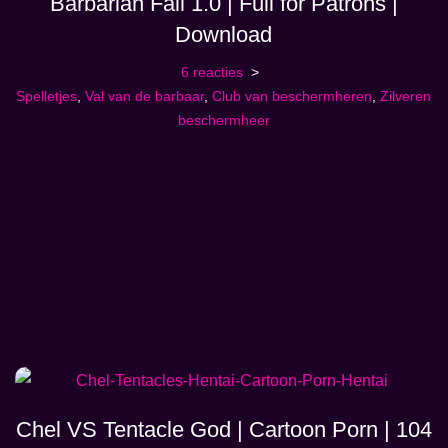
Barbarian Fall 1.0 | Full for Patrons |
Download
6 reacties
Spelletjes
,
Val van de barbaar
,
Club van beschermheren
,
Zilveren
beschermheer
Chel VS Tentacle God | Cartoon Porn | 104