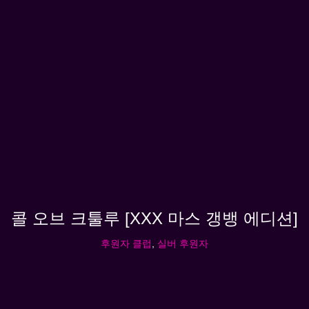
콜 오브 크툴루 [XXX 마스 갱뱅 에디션]
후원자 클럽
,
실버 후원자