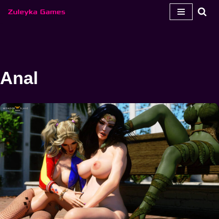
콘
텐
츠
로
Anal
건
너
뛰
기