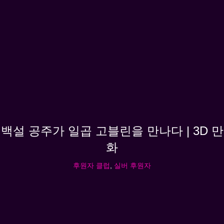
백설 공주가 일곱 고블린을 만나다 | 3D 만
화
후원자 클럽
,
실버 후원자