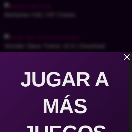
Barbarian Fall | VIP Cheats
Wonder Slave Trainer v0.9 | Download
JUGAR A
Bra Thief – Music – 19 Original Soundtracks
MÁS
Bra Thief VS Red Sonja | VIP Cheats