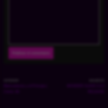
ANTERIOR
SIGUIENTE
Blancanieves y el Príncipe |
WONDER SLAVE 0.4.3
Cómic 3D
RELEASE