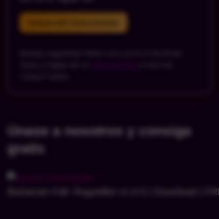
Unlock with SubscribeStar
Already supporting? Make sure you’re on the Erotic
Toons or higher tier on
SubscribeStar
& click the
“Unlock” button.
Únase a nosotros y consiga
gratis
Barbarian Fall: Roguelike v1.6.9 | Download | 