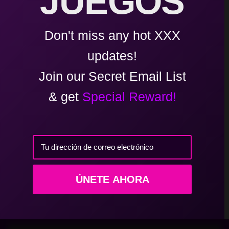
JUEGOS
Bra Thief VS Red Sonja | Platinum Edition
Don't miss any hot XXX
updates!
Bra Thief VS Red Sonja | Hentai Game | Gold Ed
Join our Secret Email List
& get
Special Reward!
Barbarian Fall 1.6.5 Android | Download
Tu dirección de correo electrónico
Barbarian Fall: Roguelite | v1.6.3 | Win | Downlo