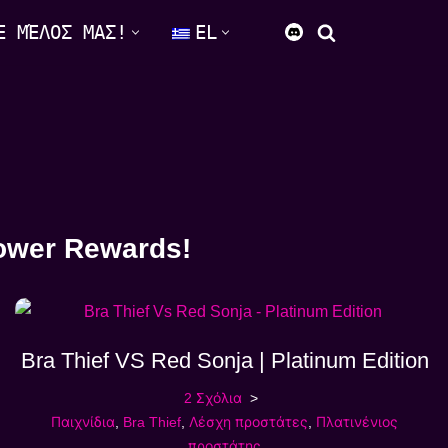
Ε ΜΈΛΟΣ ΜΑΣ!
EL
lower Rewards!
Bra Thief VS Red Sonja | Platinum Edition
2 Σχόλια
Παιχνίδια
,
Bra Thief
,
Λέσχη προστάτες
,
Πλατινένιος
προστάτης