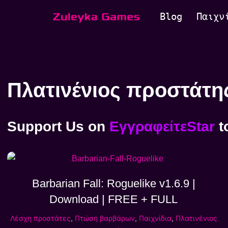
Blog
Παιχν
Μεταπηδήστε
στο
περιεχόμενο
Πλατινένιος προστάτη
Support Us
on
ΕγγραφείτεStar
t
Barbarian Fall: Roguelike v1.6.9 |
Download | FREE + FULL
Λέσχη προστάτες
,
Πτώση βαρβάρων
,
Παιχνίδια
,
Πλατινένιος