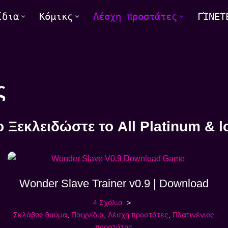
ίδια
Κόμικς
Λέσχη προστάτες
ΓΊΝΕΤ
ς
o
Ξεκλειδώστε το
All Platinum & 
Wonder Slave Trainer v0.9 | Download
4 Σχόλια
Σκλάβος θαύμα
,
Παιχνίδια
,
Λέσχη προστάτες
,
Πλατινένιος
προστάτης