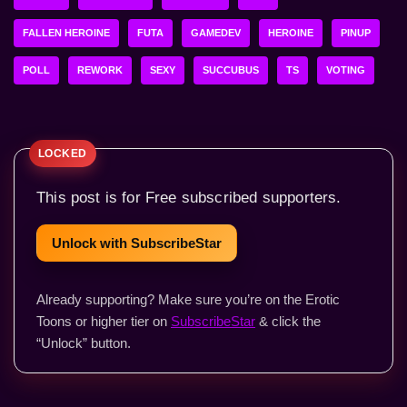
FALLEN HEROINE
FUTA
GAMEDEV
HEROINE
PINUP
POLL
REWORK
SEXY
SUCCUBUS
TS
VOTING
This post is for Free subscribed supporters.
Unlock with SubscribeStar
Already supporting? Make sure you’re on the Erotic
Toons or higher tier on
SubscribeStar
& click the
“Unlock” button.