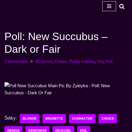
Přeskočit
na
obsah
Poll: New Succubus –
Dark or Fair
2 komentáře
3D porno
,
Chaos
,
Padlá hrdinka
,
Hry
,
Poll
Štítky:
BLONDE
BRUNETTE
CHARACTER
CHOICE
DEMON
DEMONESS
DICKGIRL
EVIL